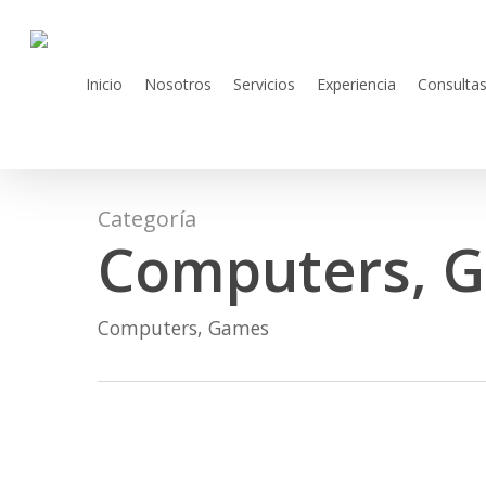
Skip
to
main
Inicio
Nosotros
Servicios
Experiencia
Consulta
content
Categoría
Computers, 
Computers, Games