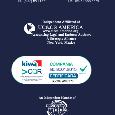
Tel.: (607) 6971560
Tel.: (605) 3857775