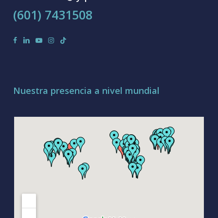
(601) 7431508
facebook
linkedin
youtube
instagram
tiktok
Nuestra presencia a nivel mundial