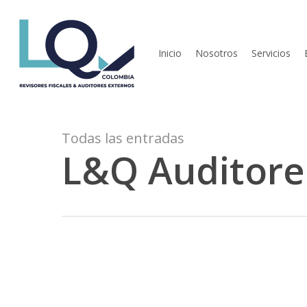
Skip
to
main
Inicio
Nosotros
Servicios
content
Todas las entradas
L&Q Auditore