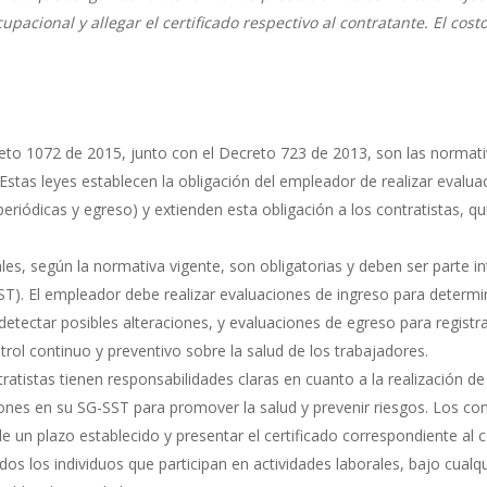
acional y allegar el certificado respectivo al contratante. El cos
eto 1072 de 2015, junto con el Decreto 723 de 2013, son las normati
stas leyes establecen la obligación del empleador de realizar evalua
 periódicas y egreso) y extienden esta obligación a los contratistas,
s, según la normativa vigente, son obligatorias y deben ser parte in
ST). El empleador debe realizar evaluaciones de ingreso para determin
etectar posibles alteraciones, y evaluaciones de egreso para registrar 
ntrol continuo y preventivo sobre la salud de los trabajadores.
atistas tienen responsabilidades claras en cuanto a la realización 
ones en su SG-SST para promover la salud y prevenir riesgos. Los cont
 un plazo establecido y presentar el certificado correspondiente al 
s los individuos que participan en actividades laborales, bajo cual