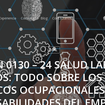
fa
Experiencia
Consultas
Blog
Contáctanos
LEGAL
 0130 – 24 SALUD L
S: TODO SOBRE LOS
COS OCUPACIONALES 
ABILIDADES DEL EM