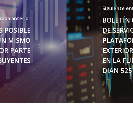
Siguiente en
rada anterior
BOLETÍN 
S POSIBLE
DE SERVI
UN MISMO
PLATAFOR
OR PARTE
EXTERIOR
BUYENTES
EN LA FU
DIAN 525