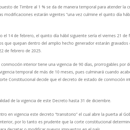
mpuesto de Timbre al 1 % se da de manera temporal para atender la c
as modificaciones estarán vigentes “una vez culmine el quinto día hábi
el 14 de febrero, el quinto día hábil siguiente sería el viernes 21 de
s que quepan dentro del amplio hecho generador estarán gravados c
22 de febrero de 2025.
e conmoción interior tiene una vigencia de 90 días, prorrogables por 
gencia temporal de más de 10 meses, pues culminará cuando acabe la 
orte Constitucional decide que el decreto de estado de conmoción int
lidad de la vigencia de este Decreto hasta 31 de diciembre.
ntro en vigencia este decreto “transitorio” el cual abre la puerta al
terior, por lo tanto es prudente que la corte constitucional determin
ra decretar o modificar nuevos impuestos en el país.