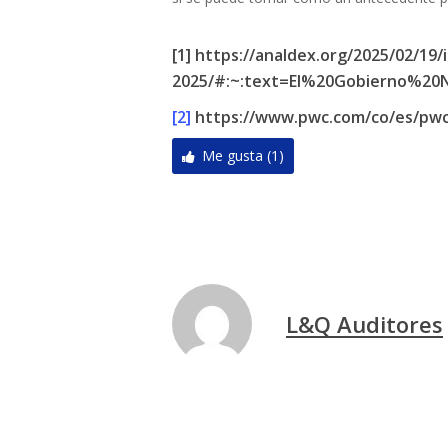
[1] https://analdex.org/2025/02/1
2025/#:~:text=El%20Gobierno%2
[2]
https://www.pwc.com/co/es/pwc-
Me gusta (1)
L&Q Auditores