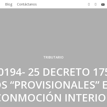
facebook
linkedin
you
s
Blog
Contáctanos
TRIBUTARIO
0194- 25 DECRETO 175
S “PROVISIONALES” 
CONMOCIÓN INTERIO