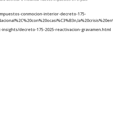
9/impuestos-conmocion-interior-decreto-175-
0Nacional%2C%20con%20ocasi%C3%B3n,la%20crisis%20e
insights/decreto-175-2025-reactivacion-gravamen.html