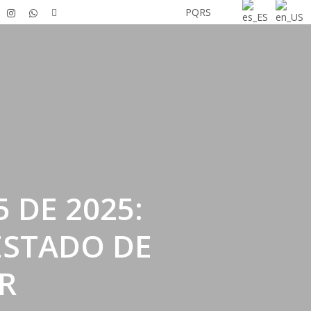
tube
instagram
whatsapp
tiktok
Únete a L&Q
PQRS
 DE 2025:
ESTADO DE
R