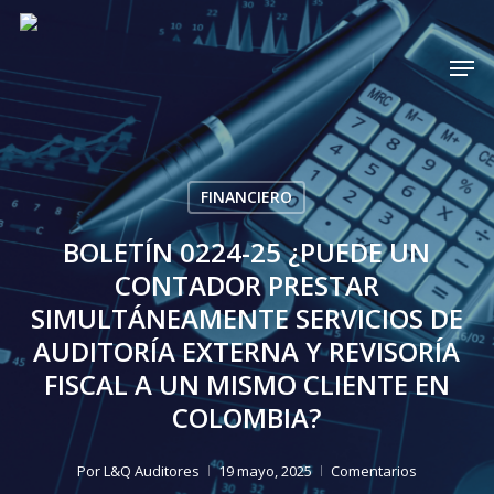
Skip
to
Men
Cerrar
main
menú
content
FINANCIERO
BOLETÍN 0224-25 ¿PUEDE UN
CONTADOR PRESTAR
SIMULTÁNEAMENTE SERVICIOS DE
AUDITORÍA EXTERNA Y REVISORÍA
FISCAL A UN MISMO CLIENTE EN
COLOMBIA?
Por
L&Q Auditores
19 mayo, 2025
Comentarios