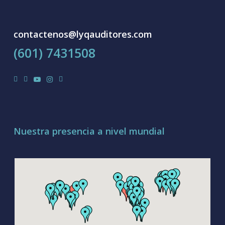
contactenos@lyqauditores.com
(601) 7431508
facebook
linkedin
youtube
instagram
tiktok
Nuestra presencia a nivel mundial