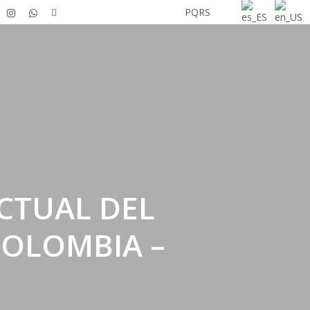
tube
instagram
whatsapp
tiktok
Únete a L&Q
PQRS
CTUAL DEL
COLOMBIA –