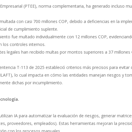
a Empresarial (PTEE), norma complementaria, ha generado incluso mu
multada con casi 700 millones COP, debido a deficiencias en la im
icial de cumplimiento suplente.
imiento fue multado individualmente con 12 millones COP, evidenciand
 los controles internos.
es legales han recibido multas por montos superiores a 37 millone
ntencia T-113 de 2025 estableció criterios más precisos para evitar d
AFT), lo cual impacta en cómo las entidades manejan riesgos y tom
ente dichas por incumplimiento.
cnología.
ilizan IA para automatizar la evaluación de riesgos, generar matrices,
tes, proveedores, empleados). Estas herramientas mejoran la precisi
ión con los procesos manuales.