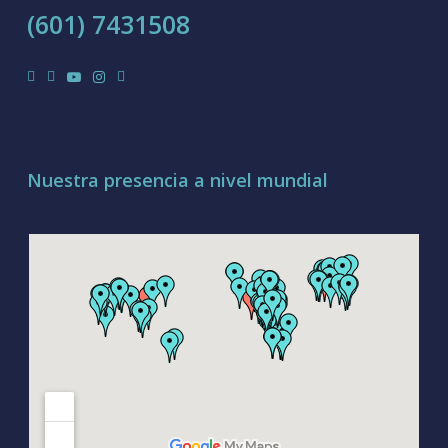
(601) 7431508
facebook
linkedin
youtube
instagram
tiktok
Nuestra presencia a nivel mundial