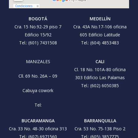
BOGOTÁ
MEDELLÍN
Cra. 15 No.92-29 piso 7
Cra. 43A No.17-106 oficina
Edificio 15/92
605 Edificio Latitude
Tel.: (601) 7431508
Tel.: (604) 4853483
MANIZALES
CALI
Cl. 18 No. 101A-80 oficina
Cll. 69 No. 26A – 09
303 Edificio Las Palamas
Tel.: (602) 6050385
Cabuya cowork
Tel:
BUCARAMANGA
BARRANQUILLA
Cra. 33 No. 48-30 oficina 313
Cra. 53 No. 75-138 Piso 2
Tel.: (607) 6971560
Tel.: (605) 3857775