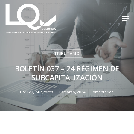
Skip
to
Men
Cerrar
main
menú
content
TRIBUTARIO
BOLETÍN 037 – 24 RÉGIMEN DE
SUBCAPITALIZACIÓN
Por
L&Q Auditores
19 marzo, 2024
Comentarios