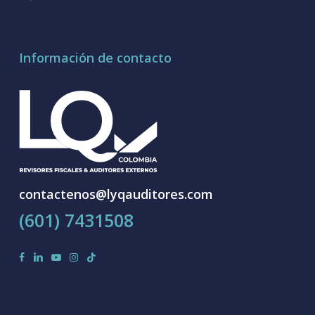
Información de contacto
contactenos@lyqauditores.com
(601) 7431508
facebook
linkedin
youtube
instagram
tiktok