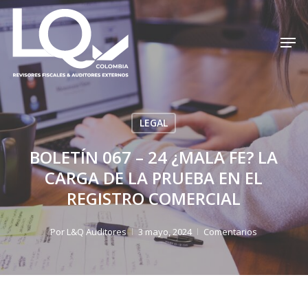
Skip
to
Men
Cerrar
main
menú
content
LEGAL
BOLETÍN 067 – 24 ¿MALA FE? LA
CARGA DE LA PRUEBA EN EL
REGISTRO COMERCIAL
Por
L&Q Auditores
3 mayo, 2024
Comentarios