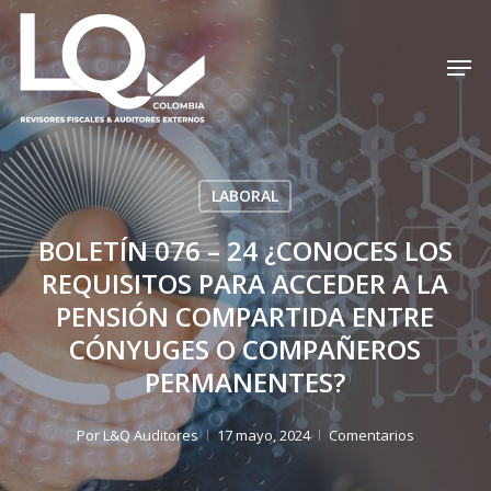
Skip
to
Men
Cerrar
main
menú
content
LABORAL
BOLETÍN 076 – 24 ¿CONOCES LOS
REQUISITOS PARA ACCEDER A LA
PENSIÓN COMPARTIDA ENTRE
CÓNYUGES O COMPAÑEROS
PERMANENTES?
Por
L&Q Auditores
17 mayo, 2024
Comentarios