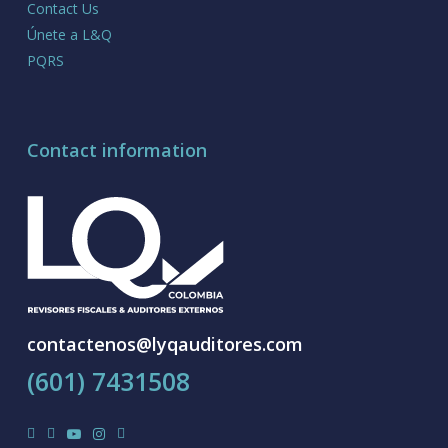
Contact Us
Únete a L&Q
PQRS
Contact information
contactenos@lyqauditores.com
(601) 7431508
facebook
linkedin
youtube
instagram
tiktok