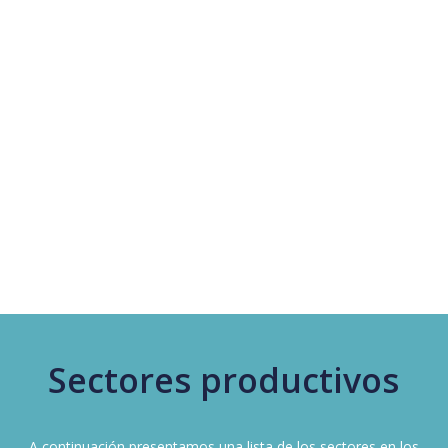
augura un éxito destacado en la ejecución de
las operaciones.A
Sectores productivos
A continuación presentamos una lista de los sectores en los