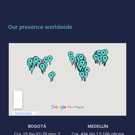
Our presence worldwide
BOGOTÁ
MEDELLÍN
Cra. 15 No.92-29 piso 7
Cra. 43A No.17-106 oficina