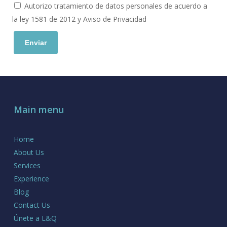
Autorizo tratamiento de datos personales de acuerdo a
la ley 1581 de 2012 y Aviso de Privacidad
Main menu
Home
About Us
Services
Experience
Blog
Contact Us
Únete a L&Q