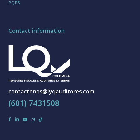
PQRS
Contact information
contactenos@lyqauditores.com
(601) 7431508
facebook
linkedin
youtube
instagram
tiktok