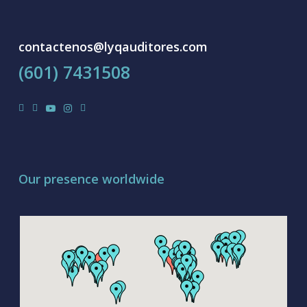
contactenos@lyqauditores.com
(601) 7431508
facebook
linkedin
youtube
instagram
tiktok
Our presence worldwide